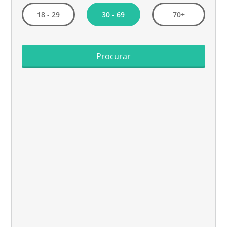
30 - 69
18 - 29
70+
Procurar